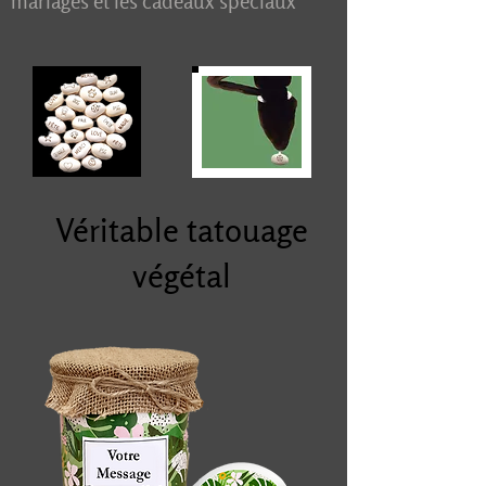
mariages et les cadeaux
spéciaux
Véritable tatouage
végétal