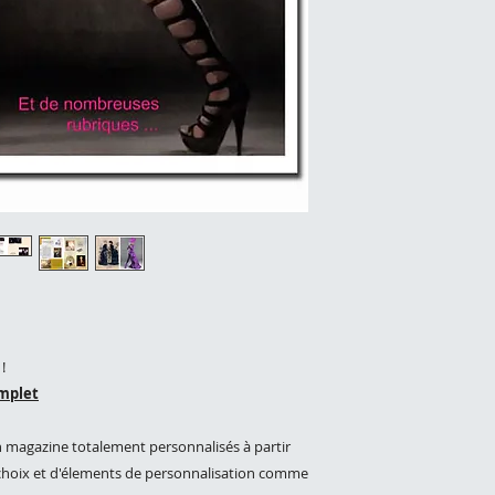
être de face et 
Le jour et le moi
La ville de l'hér
Offert par (40 c
Une photo de la 
!
mplet
un magazine totalement personnalisés à partir
 choix et d'élements de personnalisation comme