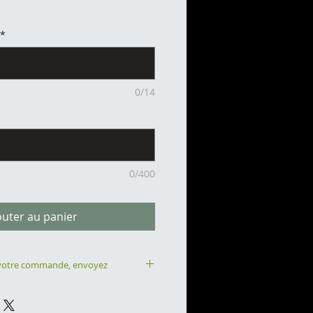
x
*
0/14
0/400
outer au panier
 votre commande, envoyez
@mabd.fr :
roine qui devra impérativement