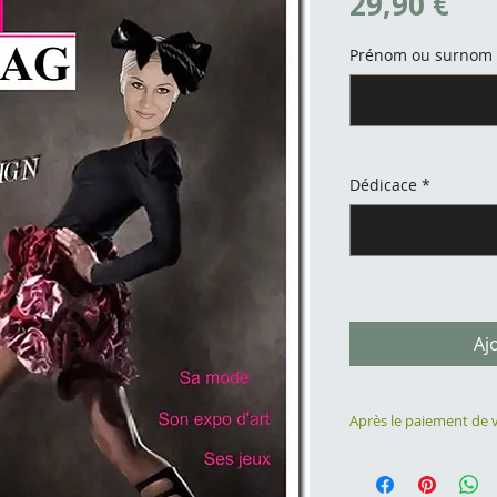
Pri
29,90 €
Prénom ou surnom
Dédicace
*
Aj
Après le paiement de
par mail à editoon
La photo de l'hé