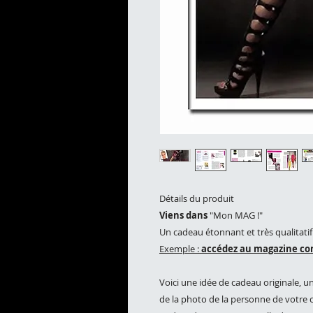
Détails du produit
Viens dans
"Mon MAG !"
Un cadeau étonnant et très qualitatif 
Exemple :
accédez au magazine co
Voici une idée de cadeau originale, 
de la photo de la personne de votre